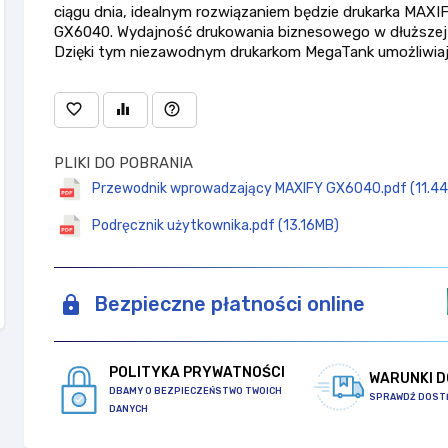
ciągu dnia, idealnym rozwiązaniem będzie drukarka MAXI
GX6040. Wydajność drukowania biznesowego w dłuższej
Dzięki tym niezawodnym drukarkom MegaTank umożliwiają
favorite_border
equalizer
help_outline
PLIKI DO POBRANIA
Przewodnik wprowadzający MAXIFY GX6040.pdf (11.4
Podręcznik użytkownika.pdf (13.16MB)
Bezpieczne płatności online
POLITYKA PRYWATNOŚCI
WARUNKI 
DBAMY O BEZPIECZEŃSTWO TWOICH
SPRAWDŹ DOST
DANYCH