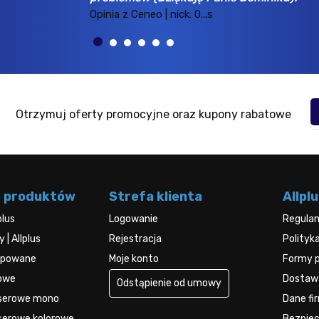
Otrzymuj oferty promocyjne oraz kupony rabatowe
e produktów
Strefa klienta
Allplu
plus
Logowanie
Regula
| Allplus
Rejestracja
Polityk
kupowane
Moje konto
Formy p
rowe
Dostawa
Odstąpienie od umowy
aserowe mono
Dane fi
serowe kolorowe
Bezpie