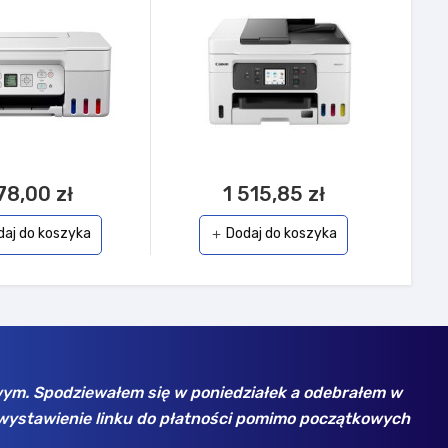
78,00 zł
1 515,85 zł
daj do koszyka
Dodaj do koszyka
add
Samsung - w bezkonkurencyjnych cenach. Kupowałem
Z fi
 wszystko jest ok. Polecam!
niez
pro