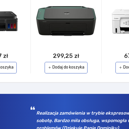
 zł
299,25 zł
6
koszyka
Dodaj do koszyka
Do
add
add
 a odebrałem w
Wybrany asortyment, jak np. dyski SSD 
mo początkowych
tu już kilka razy dla rożnych firm, zawsze
Opinia z Ceneo | nick: k...n