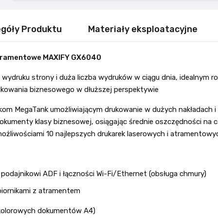
góły Produktu
Materiały eksploatacyjne
atramentowe MAXIFY GX6040
t wydruku strony i duża liczba wydruków w ciągu dnia, idealnym r
kowania biznesowego w dłuższej perspektywie
kom MegaTank umożliwiającym drukowanie w dużych nakładach i u
kumenty klasy biznesowej, osiągając średnie oszczędności na c
żliwościami 10 najlepszych drukarek laserowych i atramentowy
ki podajnikowi ADF i łączności Wi-Fi/Ethernet (obsługa chmury)
biornikami z atramentem
kolorowych dokumentów A4)