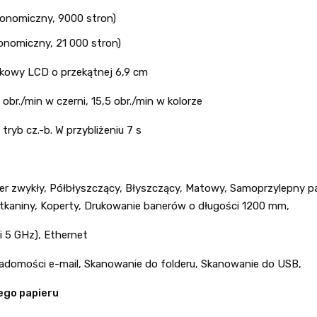
konomiczny, 9000 stron)
konomiczny, 21 000 stron)
ykowy LCD o przekątnej 6,9 cm
br./min w czerni, 15,5 obr./min w kolorze
ryb cz.-b. W przybliżeniu 7 s
r zwykły, Półbłyszczący, Błyszczący, Matowy, Samoprzylepny p
a tkaniny, Koperty, Drukowanie banerów o długości 1200 mm,
i 5 GHz), Ethernet
domości e-mail, Skanowanie do folderu, Skanowanie do USB,
ego papieru