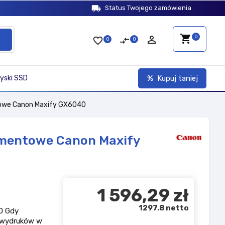
local_shipping
Status Twojego zamówienia
shopping_cart
person_outline
0
favorite_border
compare_arrows
0
0
yski SSD
Kupuj taniej
towe Canon Maxify GX6040
amentowe Canon Maxify
1 596,29 zł
1297.8 netto
0 Gdy
a wydruków w