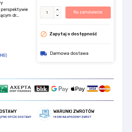
FY
 perspektywie
Na zamówienie
cym dr...

Zapytaj o dostępność
local_shipping
Darmowa dostawa
4MB)
DOSTAWY
WARUNKI ZWROTÓW
ĘPNE OPCJE DOSTAWY
14 DNI NA WYGODNY ZWROT