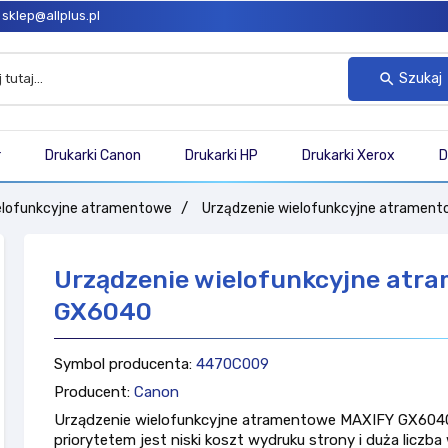
sklep@allplus.pl
Szukaj
search
r
Drukarki Canon
Drukarki HP
Drukarki Xerox
D
elofunkcyjne atramentowe
Urządzenie wielofunkcyjne atramen
Urządzenie wielofunkcyjne atr
GX6040
Symbol producenta:
4470C009
Producent:
Canon
Urządzenie wielofunkcyjne atramentowe MAXIFY GX604
priorytetem jest niski koszt wydruku strony i duża liczb