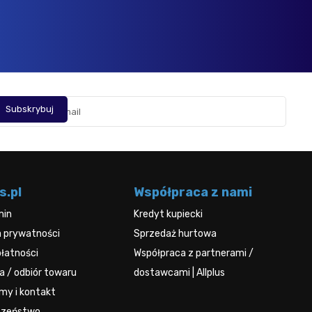
Opin
s.pl
Współpraca z nami
min
Kredyt kupiecki
a prywatności
Sprzedaż hurtowa
łatności
Współpraca z partnerami /
 / odbiór towaru
dostawcami | Allplus
rmy i kontakt
czeństwo