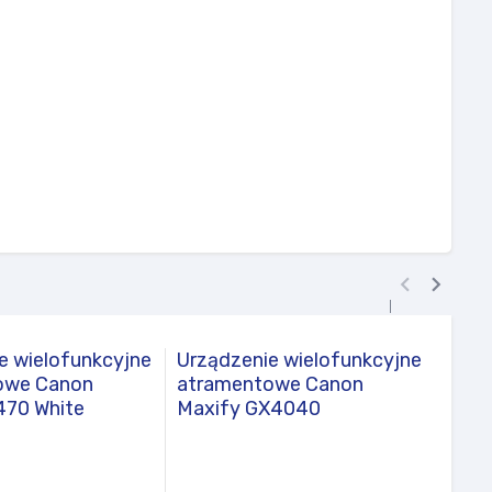


e wielofunkcyjne
Urządzenie wielofunkcyjne
Urzą
owe Canon
atramentowe Canon
atra
470 White
Maxify GX4040
EcoT