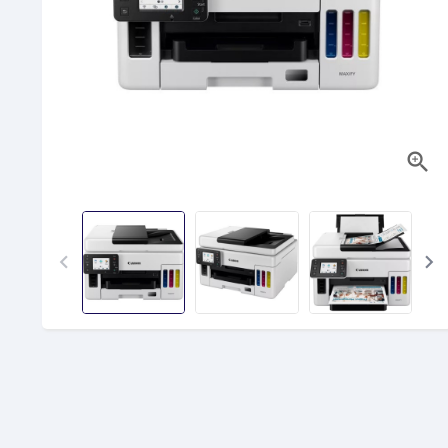


