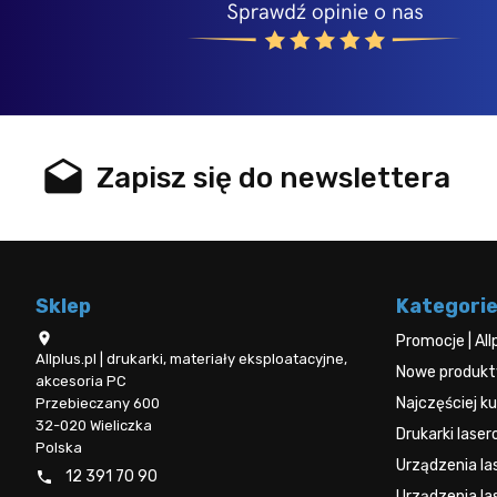
.s
drafts
Zapisz się do newslettera
Sklep
Kategori

Promocje | All
Allplus.pl | drukarki, materiały eksploatacyjne,
Nowe produkty 
akcesoria PC
Najczęściej 
Przebieczany 600
32-020 Wieliczka
Drukarki lase
Polska
Urządzenia l
12 391 70 90

Urządzenia la