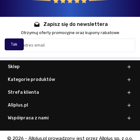
Zapisz się do newslettera
drafts
Otrzymuj oferty promocyjne oraz kupony rabatowe
Sklep

Kategorie produktów

Strefa klienta

Allplus.pl

Współpraca z nami

© 2026 - Allplus.pl prowadzony jest przez Allplus sp. z o.o.