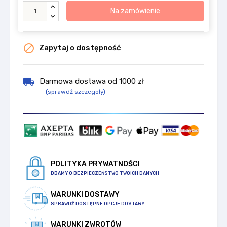
Na zamówienie

Zapytaj o dostępność
local_shipping
Darmowa dostawa od 1000 zł
(sprawdź szczegóły)
POLITYKA PRYWATNOŚCI
DBAMY O BEZPIECZEŃSTWO TWOICH DANYCH
WARUNKI DOSTAWY
SPRAWDŹ DOSTĘPNE OPCJE DOSTAWY
WARUNKI ZWROTÓW