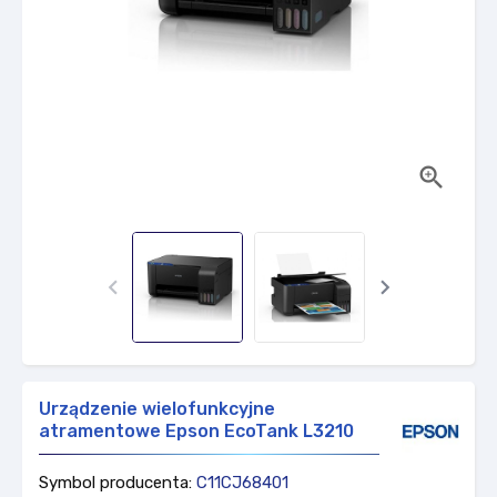



Urządzenie wielofunkcyjne
atramentowe Epson EcoTank L3210
Symbol producenta:
C11CJ68401