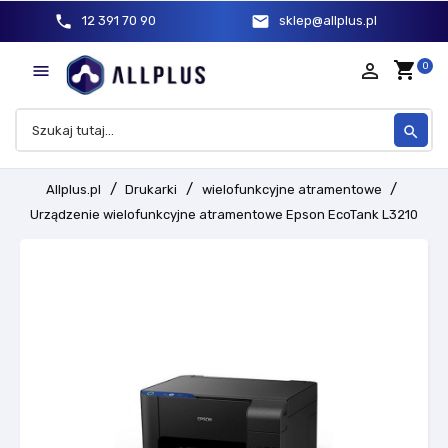
phone
mail
12 391 70 90
sklep@allplus.pl
shopping_cart
person_outline
0

search
Allplus.pl
Drukarki
wielofunkcyjne atramentowe
Urządzenie wielofunkcyjne atramentowe Epson EcoTank L3210