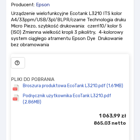
Producent:
Epson
Urządzenie wielofunkcyjne Ecotank L3210 ITS kolor
A4/33ppm/USB/3pl/BLPR/czarne Technologia druku
Micro Piezo, szybkość drukowania: czerń10/ kolor 5
(ISO) Zmienna wielkość kropli 3 pikolitry, 4-kolorowy
system ciągłego atramentu Epson Dye Drukowanie
bez obramowania
help_outline
PLIKI DO POBRANIA
Broszura produktowa EcoTank L3210.pdf (1.61MB)
Podręcznik użytkownika EcoTank L3210.pdf
(2.86MB)
1 063,99 zł
865.03 netto