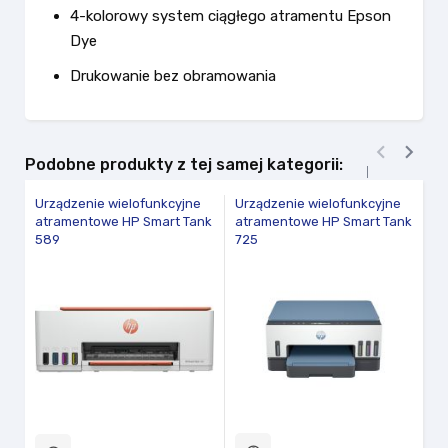
4-kolorowy system ciągłego atramentu Epson
Dye
Drukowanie bez obramowania


Podobne produkty z tej samej kategorii:
Urządzenie wielofunkcyjne
Urządzenie wielofunkcyjne
Ur
atramentowe HP Smart Tank
atramentowe HP Smart Tank
a
589
725
E