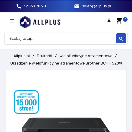
phone
mail
12 391 70 90
sklep@allplus.pl
shopping_cart
person_outline
0

search
Allplus.pl
Drukarki
wielofunkcyjne atramentowe
Urządzenie wielofunkcyjne atramentowe Brother DCP-T520W