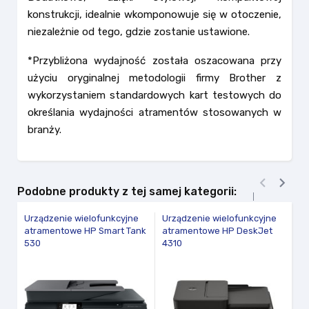
konstrukcji, idealnie wkomponowuje się w otoczenie,
niezależnie od tego, gdzie zostanie ustawione.
*Przybliżona wydajność została oszacowana przy
użyciu oryginalnej metodologii firmy Brother z
wykorzystaniem standardowych kart testowych do
określania wydajności atramentów stosowanych w
branży.


Podobne produkty z tej samej kategorii:
Urządzenie wielofunkcyjne
Urządzenie wielofunkcyjne
Ur
atramentowe HP Smart Tank
atramentowe HP DeskJet
a
530
4310
7
fav