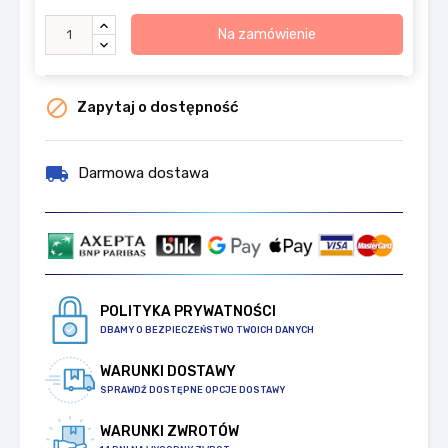
Na zamówienie

Zapytaj o dostępność
local_shipping
Darmowa dostawa
POLITYKA PRYWATNOŚCI
DBAMY O BEZPIECZEŃSTWO TWOICH DANYCH
WARUNKI DOSTAWY
SPRAWDŹ DOSTĘPNE OPCJE DOSTAWY
WARUNKI ZWROTÓW